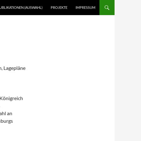
UBLIKATIONEN (AUSWAHL)
PROJEKTE
IMPRESSUM
n, Lagepläne
Königreich
s
ahl an
uburgs