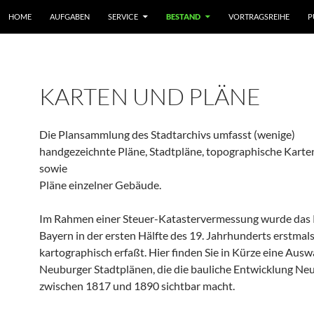
HOME
AUFGABEN
SERVICE
BESTAND
VORTRAGSREIHE
P
KARTEN UND PLÄNE
Die Plansammlung des Stadtarchivs umfasst (wenige)
handgezeichnte Pläne, Stadtpläne, topographische Karte
sowie
Pläne einzelner Gebäude.
Im Rahmen einer Steuer-Katastervermessung wurde das 
Bayern in der ersten Hälfte des 19. Jahrhunderts erstmal
kartographisch erfaßt. Hier finden Sie in Kürze eine Ausw
Neuburger Stadtplänen, die die bauliche Entwicklung Ne
zwischen 1817 und 1890 sichtbar macht.