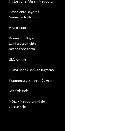
Historischer Verein Neuburg
Geschichte Bayerns-
Gemeinschaftsblog
Historicum .net
Komm. für Bayer.
Landesgeschichte
Rezensionsportal
BLO online
Historisches Lexikon Bayerns
Kommunalarchive in Bayern
Schriftkunde
NDig – Neuburg und der
Große Krieg