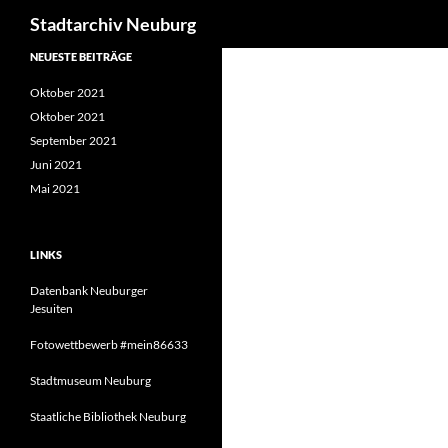
Suchen
Stadtarchiv Neuburg
Zum
NEUESTE BEITRÄGE
Inhalt
Oktober 2021
springen
Oktober 2021
September 2021
Juni 2021
Mai 2021
LINKS
Datenbank Neuburger
Jesuiten
Fotowettbewerb #mein86633
Stadtmuseum Neuburg
Staatliche Bibliothek Neuburg